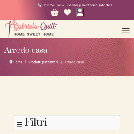
+39 0852034562
shop@sweethome-gabriela.it
Arredo casa
Home
Prodotti patchwork
Arredo casa
Filtri