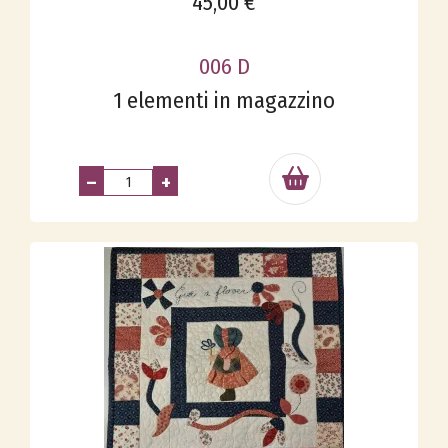
45,00 €
006 D
1 elementi in magazzino
–
+