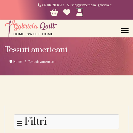
+39 0852034562
shop@sweethome-gabriela.it
Tessuti americani
Home
Tessuti americani
Filtri