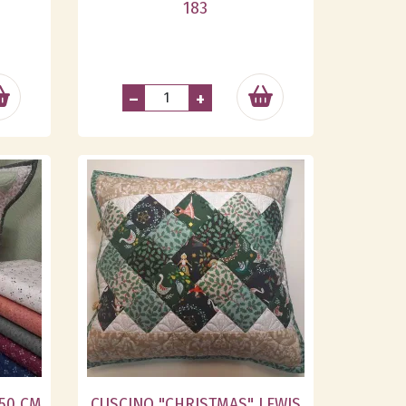
183
–
+
 50 CM
CUSCINO "CHRISTMAS" LEWIS