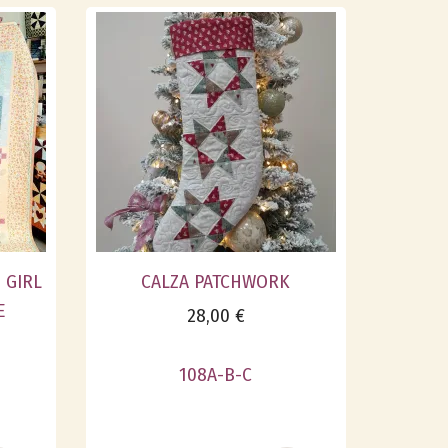
 GIRL
CALZA PATCHWORK
E
28,00 €
108A-B-C