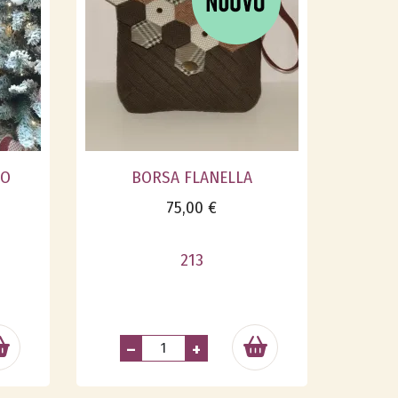
SO
BORSA FLANELLA
75,00 €
213
–
+