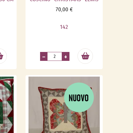
70,00 €
142
–
+