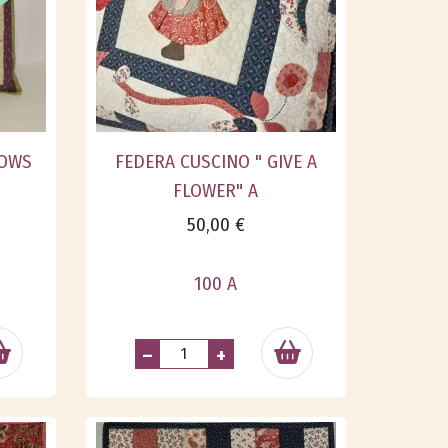
DOWS
FEDERA CUSCINO " GIVE A
FLOWER" A
50,00 €
100 A
–
+