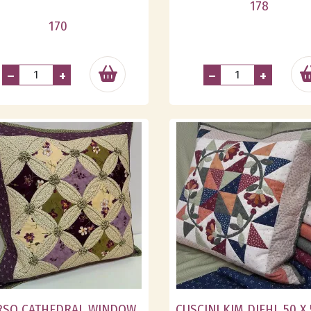
178
170
–
+
–
+
RSO CATHEDRAL WINDOW
CUSCINI KIM DIEHL 50 X