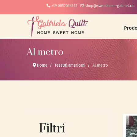
+39 0852034562
shop@sweethome-gabriela.it
Prodo
Al metro
Home
Tessuti americani
Al metro
Filtri