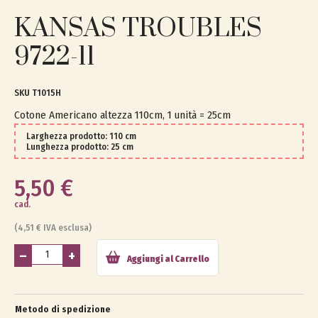
KANSAS TROUBLES
9722-11
T1015H
Cotone Americano altezza 110cm, 1 unità = 25cm
Larghezza prodotto: 110 cm
Lunghezza prodotto: 25 cm
5,50 €
cad.
(4,51 € IVA esclusa)
–
+
Aggiungi al Carrello
Metodo di spedizione