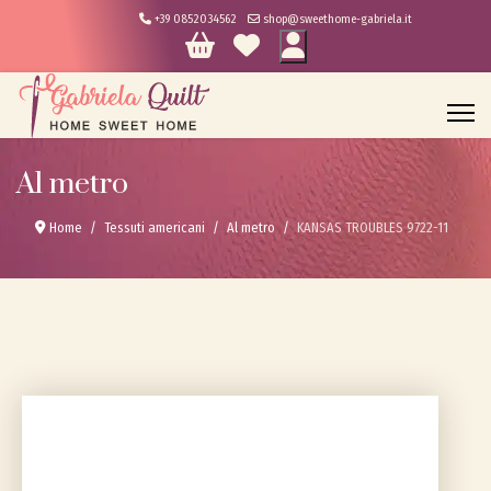
+39 0852034562
shop@sweethome-gabriela.it
Al metro
Home
Tessuti americani
Al metro
KANSAS TROUBLES 9722-11