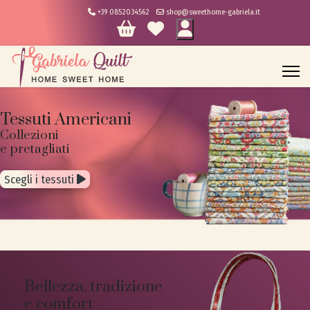
+39 0852034562
shop@sweethome-gabriela.it
Tessuti Americani
Collezioni
e pretagliati
Scegli i tessuti
Bellezza, tradizione
e comfort