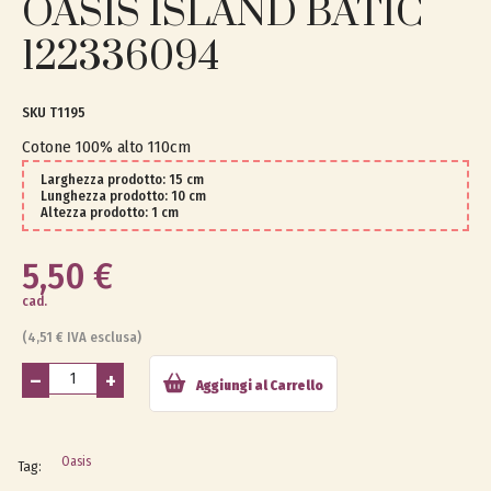
OASIS ISLAND BATIC
122336094
T1195
Cotone 100% alto 110cm
Larghezza prodotto: 15 cm
Lunghezza prodotto: 10 cm
Altezza prodotto: 1 cm
5,50 €
cad.
(4,51 € IVA esclusa)
–
+
Aggiungi al Carrello
Oasis