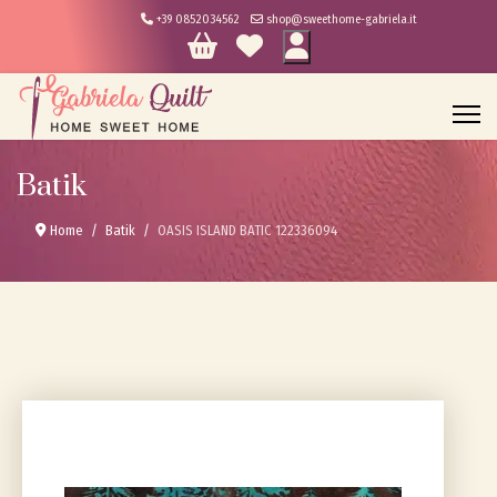
+39 0852034562
shop@sweethome-gabriela.it
Batik
Home
Batik
OASIS ISLAND BATIC 122336094