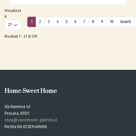
Visualizza
#
1
2
3
4
5
6
7
8
9
10
Avanti
Risultati 1 - 21 di 370
Home Sweet Home
Via Ravenna 42
Pescara, 65121
shop@sweethome-gabriela.it
Partita IVA 02389400686