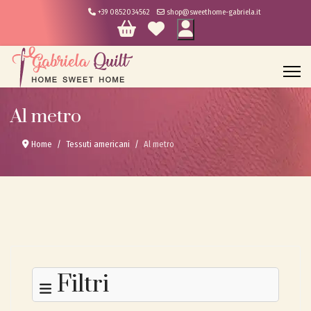
+39 0852034562
shop@sweethome-gabriela.it
Al metro
Home
Tessuti americani
Al metro
Filtri