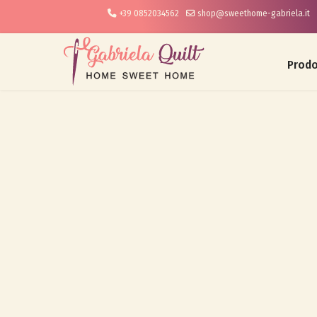
+39 0852034562
shop@sweethome-gabriela.it
Prodo